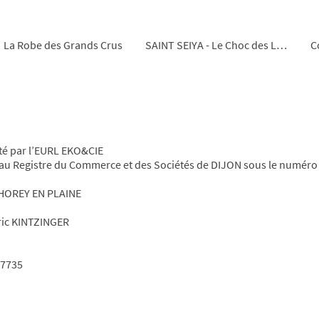
La Robe des Grands Crus
SAINT SEIYA - Le Choc des Légendes
C
ité par l’EURL EKO&CIE
e au Registre du Commerce et des Sociétés de DIJON sous le numéro
 THOREY EN PLAINE
Eric KINTZINGER
27735