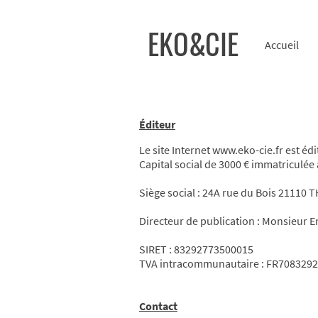
EKO&CIE
Accueil
Éditeur
Le site Internet www.eko-cie.fr est éd
Capital social de 3000 € immatriculé
Siège social : 24A rue du Bois 21110
Directeur de publication : Monsieur 
SIRET : 83292773500015
TVA intracommunautaire : FR708329
Contact