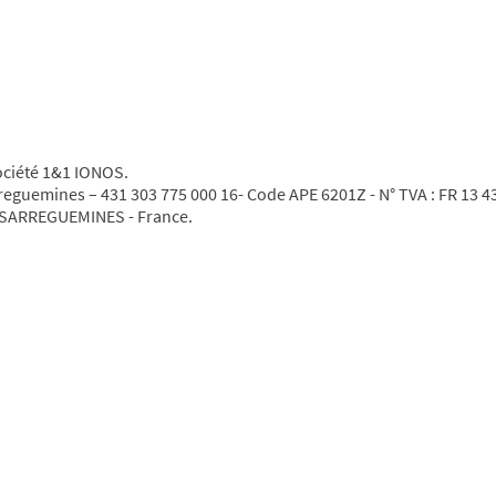
société 1&1 IONOS.
rreguemines – 431 303 775 000 16- Code APE 6201Z - N° TVA : FR 13 
00 SARREGUEMINES - France.